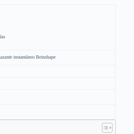
ías
gazante instantáneo Beinshape