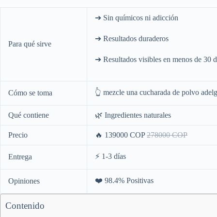
➔ Sin químicos ni adicción
➔ Resultados duraderos
Para qué sirve
➔ Resultados visibles en menos de 30 d
👆 mezcle una cucharada de polvo adel
Cómo se toma
Qué contiene
🌿 Ingredientes naturales
Precio
🔥
139000 COP
27
8000 COP
⚡️ 1-3 días
Entrega
❤️ 98.4% Positivas
Opiniones
Contenido