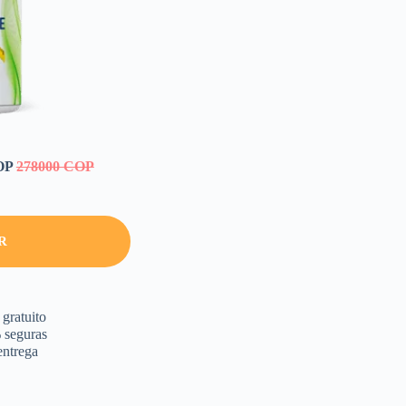
COP
278000 COP
R
gratuito
seguras
entrega